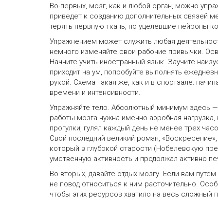
Во-первых, мозг, как и любой орган, можно уп
приведет к созданию дополнительных связей ме
терять нервную ткань, но уцелевшие нейроны к
Упражнением может служить любая деятельност
немного изменяйте свои рабочие привычки. Осв
Начните учить иностранный язык. Заучите наизу
приходит на ум, попробуйте выполнять ежеднев
рукой. Схема такая же, как и в спортзале: начи
времени и интенсивности.
Упражняйте тело. Абсолютный минимум здесь — 
работы мозга нужна именно аэробная нагрузка,
прогулки, гулял каждый день не менее трех часо
Свой последний великий роман, «Воскресение», 
который в глубокой старости (Нобелевскую прем
умственную активность и продолжал активно пе
Во-вторых, давайте отдых мозгу. Если вам путе
не повод относиться к ним расточительно. Осо
чтобы этих ресурсов хватило на весь сложный п