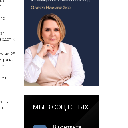
ния
я
 по
зг
ведет к
я на 25
отря на
ые
ием:
есть
МЫ В СОЦ.СЕТЯХ
ть
ВКонтакте