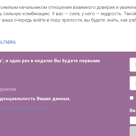
 пожилым начальником отношения взаимного доверия и уважен
ь сильную комбинацию. У вас — сила, у него — мудрость. Тако
 ваша очередь войти в пору зрелости, вы будете знать, как ра
mnLFkBKk
", и
один раз в неделю Вы будете первыми
приятия.
иденциальность Ваших данных.
 рекламной рассылки
Вв