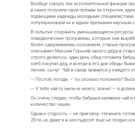
Вообще говоря, пик исполнительной функции пр
в науке получили свои премии за открытия, ид
подающими надежды молодыми специалистами. О
популяризовали их и ждали признания научным
В попытке сохранять уменьшающиеся ресурсы м
поведенческие программы, которые они выработ
более сдерживаемы сознанием, старые програ
описывает Максим Горький своего деда в старо
строго делилось: один день обед готовила бабуш
хлеб покупал дед, и всегда в его дни обеды быва
легкие, сычуг. Чай и сахар хранился у каждого о
— Постой, погоди, — ты сколько положила? Высы
— У тебя чай-то мельче моего, значит — я долж
Он очень следил, чтобы бабушка наливала чай и
количество чашек…
Однако старость — не приговор. Начинать готови
25-ти, но даже и в шестьдесят еще не поздно ко