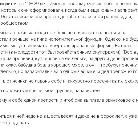
иходится на 20—29 лет. Именно поэтому многие нобелевские л
еи которых они сформировали, когда были еще юными аспирант
статок жизни они просто дорабатывали свои ранние идеи,
 сообществом.
озга пожилые люди все больше начинают полагаться на
али раньше, на пике исполнительной функции. Однако, не буд
ммы могут принимать гипертрофированные формы. Вот как
сти (в молодости тот был хозяйственным скупердяем): "Все в
ка из провизии, купленной на ее деньги, на другой день провиз
ли хуже: бабушка брала хорошее мясо, а он — требуху, печенку,
тдельно, но заваривали чай в одном чайнике, и дед тревожно го
плет чаинки на ладонь себе и, аккуратно пересчитав их, скаже
ен положить меньше, мой крупнее, наваристее.
 ему и себе одной крепости и чтоб она выпивала одинаковое с 
ться к ней надо не в шестьдесят и даже не в сорок лет, а уже
е-что сделать.