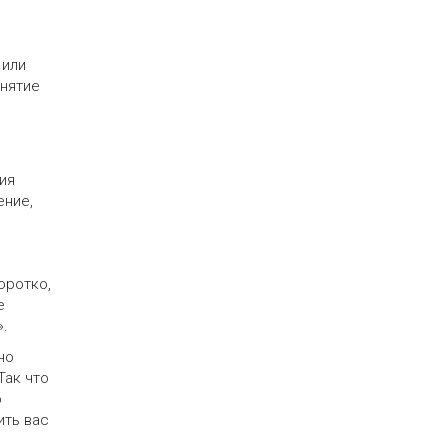
 или
анятие
ия
ение,
оротко,
е
».
но
Так что
о
ить вас