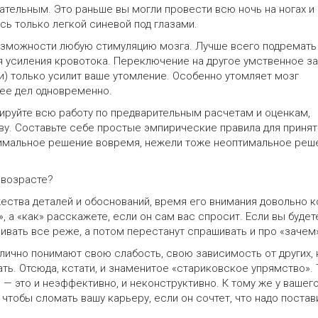
ательным. Это раньше вы могли провести всю ночь на ногах и
сь только легкой синевой под глазами.
озможности любую стимуляцию мозга. Лучше всего подремать
я усиления кровотока. Переключение на другое умственное з
и) только усилит ваше утомление. Особенно утомляет мозг
лее дел одновременно.
гируйте всю работу по предварительным расчетам и оценкам,
ву. Составьте себе простые эмпирические правила для принят
тимальное решение вовремя, нежели тоже неоптимальное реш
в возрасте?
ества деталей и обоснований, время его внимания довольно к
», а «как» расскажете, если он сам вас спросит. Если вы будет
ивать все реже, а потом перестанут спрашивать и про «зачем
тлично понимают свою слабость, свою зависимость от других, 
ать. Отсюда, кстати, и знаменитое «стариковское упрямство». 
 — это и неэффективно, и неконструктивно. К тому же у вашег
 чтобы сломать вашу карьеру, если он сочтет, что надо постав