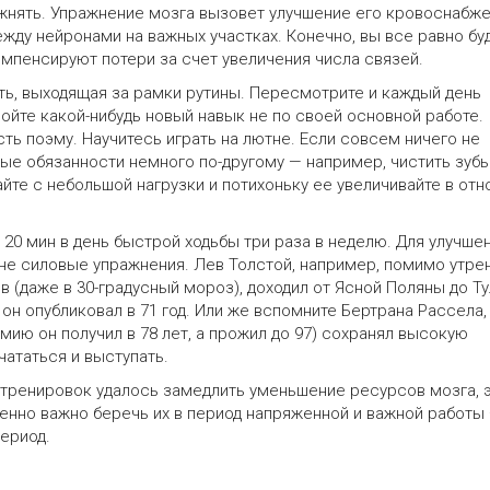
ражнять. Упражнение мозга вызовет улучшение его кровоснабже
жду нейронами на важных участках. Конечно, вы все равно бу
омпенсируют потери за счет увеличения числа связей.
ь, выходящая за рамки рутины. Пересмотрите и каждый день
ойте какой-нибудь новый навык не по своей основной работе.
сть поэму. Научитесь играть на лютне. Если совсем ничего не
ные обязанности немного по-другому — например, чистить зуб
найте с небольшой нагрузки и потихоньку ее увеличивайте в от
20 мин в день быстрой ходьбы три раза в неделю. Для улучше
 не силовые упражнения. Лев Толстой, например, помимо утре
в (даже в 30-градусный мороз), доходил от Ясной Поляны до Ту
он опубликовал в 71 год. Или же вспомните Бертрана Рассела,
ию он получил в 78 лет, а прожил до 97) сохранял высокую
чататься и выступать.
м тренировок удалось замедлить уменьшение ресурсов мозга, 
бенно важно беречь их в период напряженной и важной работы
ериод.