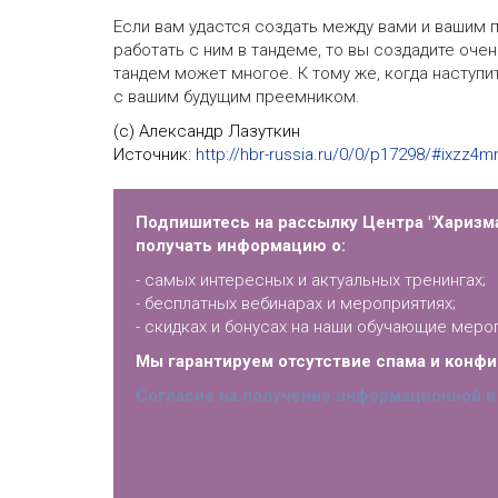
Если вам удастся создать между вами и вашим
работать с ним в тандеме, то вы создадите очен
тандем может многое. К тому же, когда наступит
с вашим будущим преемником.
(с) Александр Лазуткин
Источник:
http://hbr-russia.ru/0/0/p17298/#ixzz4
Подпишитесь на рассылку Центра "Харизма
получать информацию о:
- самых интересных и актуальных тренингах;
- бесплатных вебинарах и мероприятиях;
- скидках и бонусах на наши обучающие меро
Мы гарантируем отсутствие спама и конф
Согласие на получение информационной и