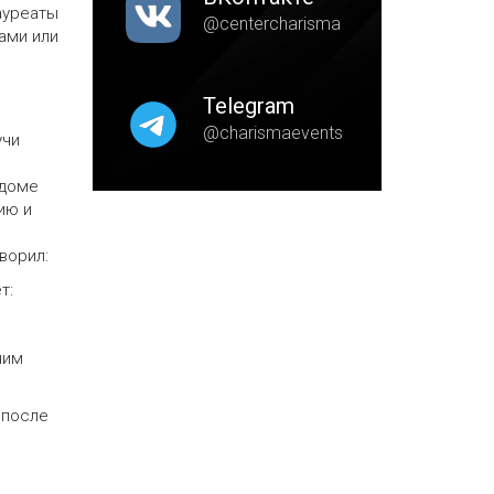
ауреаты
@centercharisma
ами или
Telegram
@charismaevents
учи
 доме
ию и
ворил:
т:
ним
 после