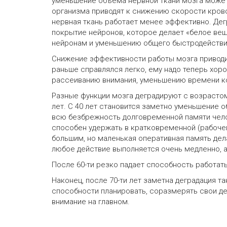
уменьшение объема нервной ткани мозга может
организма приводят к снижению скорости крово
нервная ткань работает менее эффективно. Дег
покрытие нейронов, которое делает «белое вещ
нейронам и уменьшению общего быстродействи
Снижение эффективности работы мозга приводит
раньше справлялся легко, ему надо теперь хоро
рассеиванию внимания, уменьшению времени кон
Разные функции мозга деградируют с возрастом
лет. С 40 лет становится заметно уменьшение о
всю безбрежность долговременной памяти чело
способен удержать в кратковременной (рабочей
большим, но маленькая оперативная память де
любое действие выполняется очень медленно, 
После 60-ти резко падает способность работать с
Наконец, после 70-ти лет заметна деградация та
способности планировать, соразмерять свои де
внимание на главном.