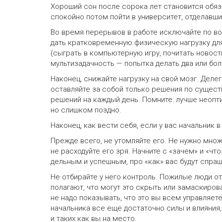
Хороший сон после сорока лет становится обяз
спокойно потом пойти в университет, отделавши
Во время перерывов в работе исключайте по в
дать кратковременную физическую нагрузку дл
(сыграть в компьютерную игру, почитать новост
мультизадачность — попытка делать два или бо
Наконец, снижайте нагрузку на свой мозг. Деле
оставляйте за собой только решения по сущест
решений на каждый день. Помните: лучше неоп
но слишком поздно.
Наконец, как вести себя, если у вас начальник 
Прежде всего, не утомляйте его. Не нужно множ
не расходуйте его зря. Начните с «зачем» и «что
дельным и успешным, про «как» вас будут спраш
Не отбирайте у него контроль. Пожилые люди о
полагают, что могут это скрыть или замаскиров
не надо показывать, что это вы всем управляете
начальника все еще достаточно силы и влияния,
и таких как вы на место.