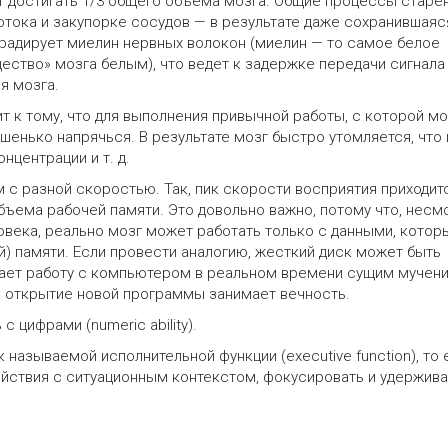
 достигать 1/3 общего объема мозга. Общие процессы старе
тока и закупорке сосудов — в результате даже сохранившаяс
радирует миелин нервных волокон (миелин — то самое белое
ество» мозга белым), что ведет к задержке передачи сигнала
я мозга.
 к тому, что для выполнения привычной работы, с которой мо
шенько напрячься. В результате мозг быстро утомляется, что 
центрации и т. д.
 с разной скоростью. Так, пик скорости восприятия приходитс
бъема рабочей памяти. Это довольно важно, потому что, несм
века, реально мозг может работать только с данными, котор
) памяти. Если провести аналогию, жесткий диск может быть
лает работу с компьютером в реальном времени сущим мучен
а открытие новой программы занимает вечность.
 цифрами (numeric ability).
к называемой исполнительной функции (executive function), то 
йствия с ситуационным контекстом, фокусировать и удержива