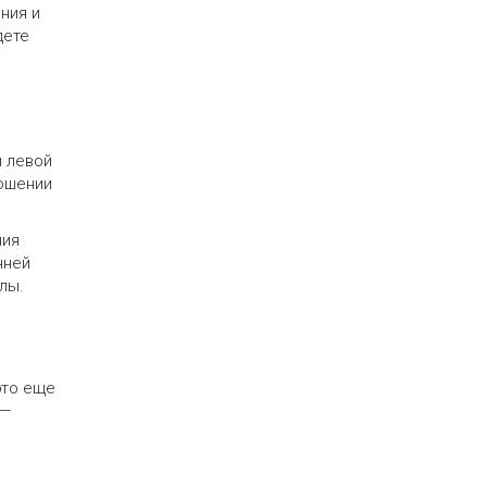
ния и
дете
ы левой
ношении
ния
нней
лы.
это еще
 —