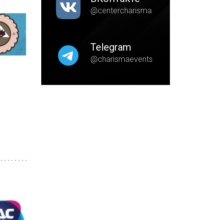
@centercharisma
Telegram
@charismaevents