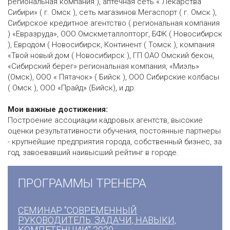
региональная компания ), аптечная сеть « Лекарства
Сибири» ( г. Омск ), сеть магазинов Мегаспорт ( г. Омск ),
Сибирское кредитное агентство ( региональная компания
) «Евразруда», ООО Омскметаллопторг, БФК ( Новосибирск
), Евродом ( Новосибирск, Континент ( Томск ), компания
«Твой новый дом ( Новосибирск ), ГП ОАО Омский бекон,
«Сибирский берег» региональная компания, «Миэль»
(Омск), ООО « Пятачок» ( Бийск ), ООО Сибирские колбасы
( Омск ), ООО «Прайд» (Бийск), и др.
Мои важные достижения:
Построение ассоциации кадровых агентств, высокие
оценки результативности обучения, постоянные партнеры
- крупнейшие предприятия города, собственный бизнес, за
год, завоевавший наивысший рейтинг в городе.
ПРОГРАММЫ ТРЕНЕРА
СЕМИНАР "СОВРЕМЕННЫЙ
РУКОВОДИТЕЛЬ: ЗАДАЧИ, НАВЫКИ,
КОМПЕТЕНЦИИ" 2020