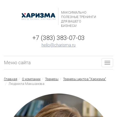
МАКСИМАЛЬНО
ПОЛЕЗНЫЕ ТРЕНИНГИ
ДЛЯ ВАШЕГО
БИЗНЕСА!
+7 (383) 383-07-03
hello@charisma.ru
Меню сайта
Togg
navig
Главная
О компании
Тренеры
Тренеры центра "Харизма"
Людмила Макшанова