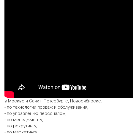
Основное образование:
Ростов-на-Дону. Университет, философский факультет,
отделение психологии (красный диплом)
Дополнительное образование:
прохождение тренингов
в Москве и Санкт- Петербурге, Новосибирске:
- по технологии продаж и обслуживания,
- по управлению персоналом,
- по менеджменту,
- по рекрутингу,
- по маркетингу.