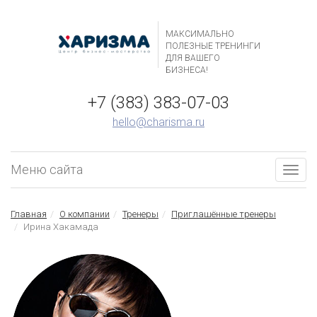
МАКСИМАЛЬНО
ПОЛЕЗНЫЕ ТРЕНИНГИ
ДЛЯ ВАШЕГО
БИЗНЕСА!
+7 (383) 383-07-03
hello@charisma.ru
Меню сайта
Togg
navig
Главная
О компании
Тренеры
Приглашённые тренеры
Ирина Хакамада