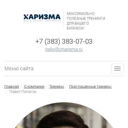
МАКСИМАЛЬНО
ПОЛЕЗНЫЕ ТРЕНИНГИ
ДЛЯ ВАШЕГО
БИЗНЕСА!
+7 (383) 383-07-03
hello@charisma.ru
Меню сайта
Togg
navig
Главная
О компании
Тренеры
Приглашённые тренеры
Павел Палагин