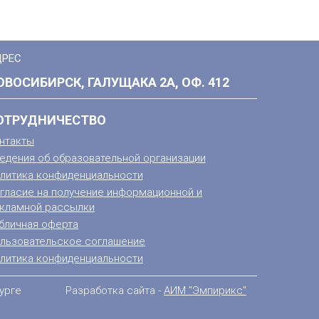
ДРЕС
ОВОСИБИРСК, ГАЛУЩАКА 2А, ОФ. 412
ОТРУДНИЧЕСТВО
нтакты
едения об образовательной организации
литика конфиденциальности
гласие на получение информационной и
кламной рассылки
бличная оферта
льзовательское соглашение
литика конфиденциальности
урге
Разработка сайта -
АИМ "Эмпирикс"