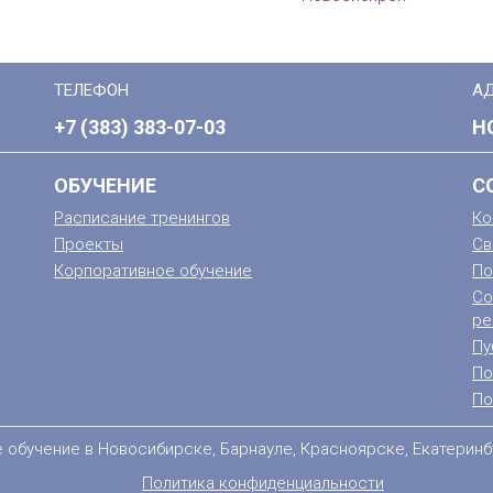
ТЕЛЕФОН
А
+7 (383) 383-07-03
Н
ОБУЧЕНИЕ
С
Расписание тренингов
Ко
Проекты
Св
Корпоративное обучение
По
Со
ре
Пу
По
По
е обучение в Новосибирске, Барнауле, Красноярске, Екатеринб
Политика конфиденциальности