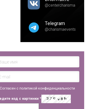
@centercharisma
Telegram
@charismaevents
Согласен с политикой конфиденциальности
едите код с картинки
*