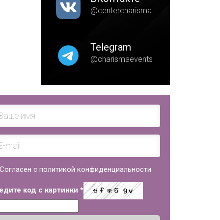
@centercharisma
Telegram
@charismaevents
Согласен с политикой конфиденциальности
едите код с картинки
*