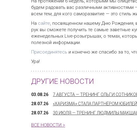
На протяжении 6 недель, которыми мы олицетв
будем радовать вас различными активностями
всем тем, для кого саморазвитие
— это стиль ж
На
сайте
, посвященном нашему Дню Рождения, 
рук вы сможете получить те самые заветные ку
еженедельных Live-розыгрышах, о темах, кото
полезной информации.
Присоединятесь
и конечно же спасибо за то, чт
Ура!
ДРУГИЕ НОВОСТИ
03.08.26
7 АВГУСТА — ТРЕНИНГ ОЛЬГИ СОТНИК
28.07.26
«ХАРИЗМА» СТАЛА ПАРТНЁРОМ ЮБИЛЕЙ
28.07.26
30 ИЮЛЯ — ТРЕНИНГ ЛЮДМИЛЫ МАКШАН
ВСЕ НОВОСТИ >