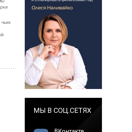
мы
арки
 чьих
ой
МЫ В СОЦ.СЕТЯХ
ВКонтакте