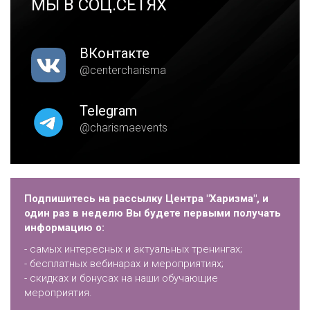
МЫ В СОЦ.СЕТЯХ
ВКонтакте
@centercharisma
Telegram
@charismaevents
Подпишитесь на рассылку Центра "Харизма", и
один раз в неделю Вы будете первыми получать
информацию о:
- самых интересных и актуальных тренингах;
- бесплатных вебинарах и мероприятиях;
- скидках и бонусах на наши обучающие
мероприятия.