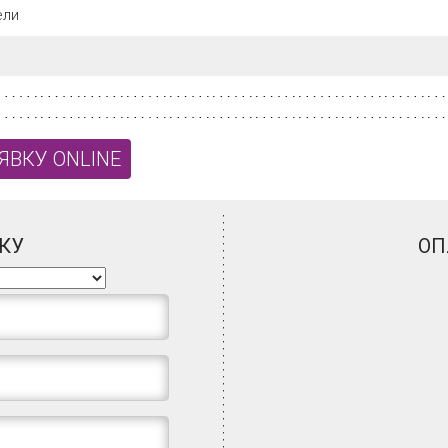
ели
ЯВКУ ONLINE
КУ
ОП