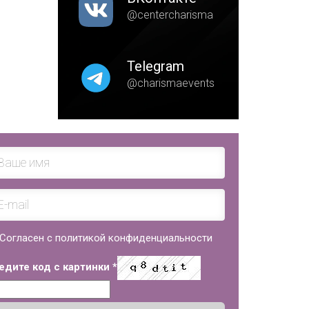
@centercharisma
Telegram
@charismaevents
Согласен с политикой конфиденциальности
едите код с картинки
*