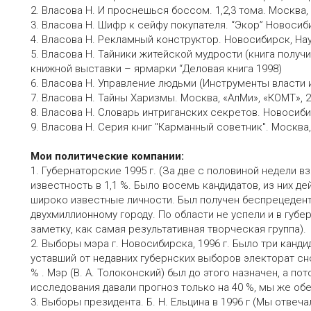
2. Власова Н. И проснешься боссом. 1,2,3 тома. Москва, 
3. Власова Н. Шифр к сейфу покупателя. “Экор” Новосиб
4. Власова Н. Рекламный конструктор. Новосибирск, Нау
5. Власова Н. Тайники житейской мудрости (книга полу
книжной выставки – ярмарки “Деловая книга 1998)
6. Власова Н. Управление людьми (Инструменты власти и
7. Власова Н. Тайны Харизмы. Москва, «АлМи», «КОМТ», 2
8. Власова Н. Словарь интриганских секретов. Новосиб
9. Власова Н. Серия книг "Карманный советник". Москва,
Мои политические компании:
1. Губернаторские 1995 г. (За две с половиной недели в
известность в 1,1 %. Было восемь кандидатов, из них д
широко известные личности. Был получен беспрецедент
двухмиллионному городу. По области не успели и в губер
заметку, как самая результативная творческая группа).
2. Выборы мэра г. Новосибирска, 1996 г. Было три канди
уставший от недавних губернских выборов электорат сн
% . Мэр (В. А. Толоконский) был до этого назначен, а п
исследования давали прогноз только на 40 %, мы же об
3. Выборы президента. Б. Н. Ельцина в 1996 г (Мы отве