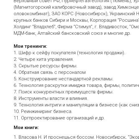
Верховный совет РФ, Пурнефтегазгеология (Тюмень), У
(Магнитогорский калибровочный завод), завод Химконце
оловокомбинат), ЗАО КОРС (Новосибирск), Украинский Н
крупных банков Сибири и Москвы, Корпорация “Росшина” 
Холдинг “Владхлеб”, Фирма “Стимул”, г. Владивосток, ”Ом
МДМ-банк, Алтайский бансковский союз и многие др.
Мои тренинги:
1. Шифр к сейфу покупателя (технология продажи).
2. Четыре кита управления.
3. Скрытые ресурсы фирмы.
4. Обратная связь с персоналом
5. Конструирование нестандартной рекламы.
6. Технология раскрутки имиджа товара, фирмы, политич
7. Поиск конкурентных преимуществ фирмы.
8. Инструменты власти и влияния.
9. Технология интриги и манипуляции в бизнесе (как сн
10. Реинжиниринг бизнеса.
11. Оргпроектирование организаций и др.
Мои книги:
1. Власова Н. И проснешься боссом. Новосибирск, “Экор