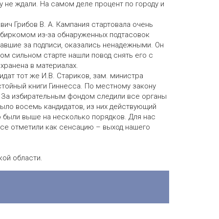
 не ждали. На самом деле процент по городу и
вич Грибов В. А. Кампания стартовала очень
избиркомом из-за обнаруженных подтасовок
чавшие за подписи, оказались ненадежными. Он
ом сильном старте нашли повод снять его с
хранена в материалах.
идат тот же И.В. Стариков, зам. министра
стойный книги Гиннесса. По местному закону
. За избирательным фондом следили все органы
Было восемь кандидатов, из них действующий
 были выше на несколько порядков. Для нас
все отметили как сенсацию – выход нашего
кой области.