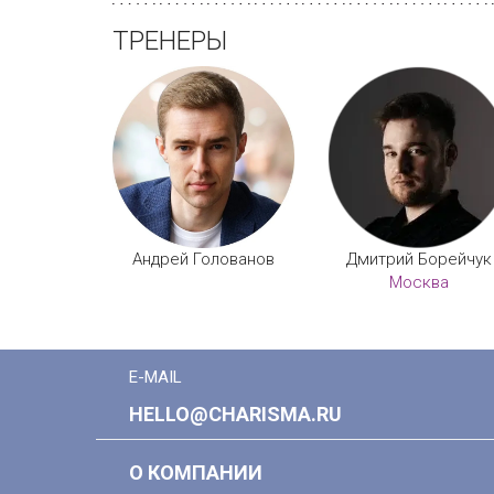
ТРЕНЕРЫ
Андрей Голованов
Дмитрий Борейчук
Москва
E-MAIL
HELLO@CHARISMA.RU
О КОМПАНИИ