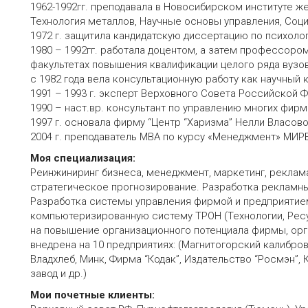
1962-1992гг. преподавала в Новосибирском институте 
Технология металлов, Научные основы управления, Соци
1972 г. защитила кандидатскую диссертацию по психолог
1980 – 1992гг. работала доцентом, а затем профессоро
факультетах повышения квалификации целого ряда вузов
c 1982 года вела консультационную работу как научный 
1991 – 1993 г. эксперт Верховного Совета Российской Ф
1990 – наст.вр. консультант по управлению многих фирм
1997 г. основала фирму “Центр “Харизма” Нелли Власово
2004 г. преподаватель МВА по курсу «Менеджмент» МИР
Моя специализация:
Реинжиниринг бизнеса, менеджмент, маркетинг, реклама
стратегическое прогнозирование. Разработка рекламных
Разработка системы управления фирмой и предприятие
компьютеризированную систему ТРОН (Технологии, Ресу
на повышение организационного потенциала фирмы, орг
внедрена на 10 предприятиях: (Магнитогорский калибров
Владхлеб, Минк, Фирма “Кодак”, Издательство “Росмэн”
завод и др.)
Мои почетные клиенты: