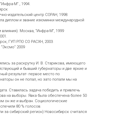
“Инфра-М”., 1994.
ирск
чно-издательский центр СОРАН, 1998.
чила диплом и звание изюминки международной
 влияния). Москва, “Инфра-М”, 1999
001.
ирск, ГУП РПО СО РАСХН, 2003
 "Эксмо" 2009
зялись за раскрутку И. В. Старикова, имеющего
ействующий и бывший губернаторы и две яркие и
ный результат- первое место по
наторы он не попал, но зато попали мы на
дата. Ставилась задача победить и привлечь
ова на выборы. Явка была обеспечена более 50
отом он же и выбран. Социологические
еспечили 80 % голосов.
чали за сибирский регион) Новосибирск считался