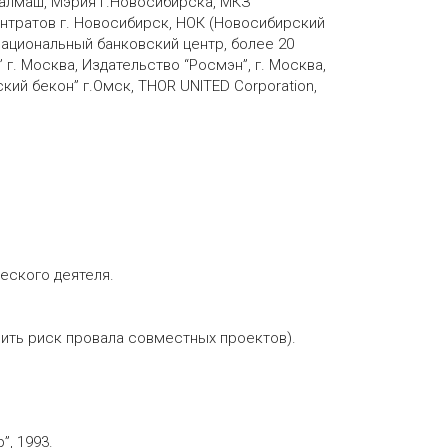
ралмаш, Мэрия г.Новосибирска, МКЗ
нтратов г. Новосибирск, НОК (Новосибирский
ациональный банковский центр, более 20
г. Москва, Издательство “Росмэн”, г. Москва,
ский бекон” г.Омск, THOR UNITED Corporation,
еского деятеля.
изить риск провала совместных проектов).
”, 1993.