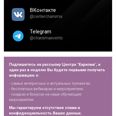
ВКонтакте
@centercharisma
Telegram
@charismaevents
Подпишитесь на рассылку Центра "Харизма", и
один раз в неделю Вы будете первыми получать
информацию о:
- самых интересных и актуальных тренингах;
- бесплатных вебинарах и мероприятиях;
- скидках и бонусах на наши обучающие
мероприятия.
Мы гарантируем отсутствие спама и
конфиденциальность Ваших данных.